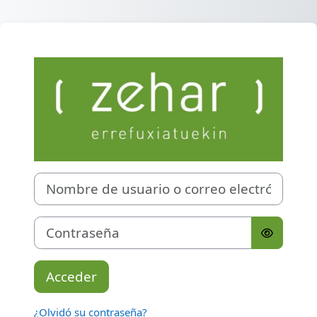
Salta al contenido principal
Entrar a Campus
Nombre de usuario o correo electrónico
Contraseña
Acceder
¿Olvidó su contraseña?